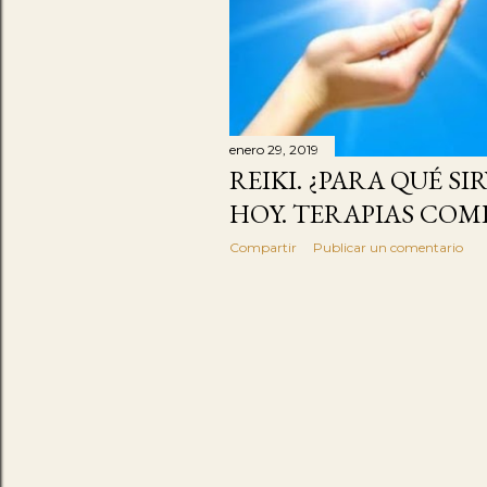
d
a
s
enero 29, 2019
REIKI. ¿PARA QUÉ SI
HOY. TERAPIAS COM
Compartir
Publicar un comentario