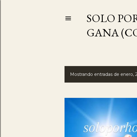
SOLO POR
GANA (C
Mostrando entradas de enero, 
E
n
t
r
a